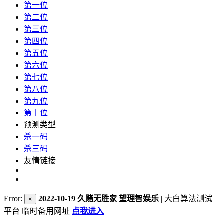
第一位
第二位
第三位
第四位
第五位
第六位
第七位
第八位
第九位
第十位
预测类型
杀一码
杀三码
友情链接
Error:
2022-10-19
久赌无胜家 望理智娱乐
| 大白算法测试
×
平台 临时备用网址
点我进入