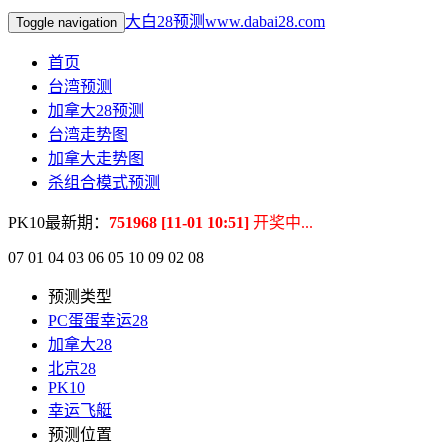
大白28预测www.dabai28.com
Toggle navigation
首页
台湾预测
加拿大28预测
台湾走势图
加拿大走势图
杀组合模式预测
PK10最新期：
751968 [11-01 10:51]
开奖中...
07
01
04
03
06
05
10
09
02
08
预测类型
PC蛋蛋幸运28
加拿大28
北京28
PK10
幸运飞艇
预测位置