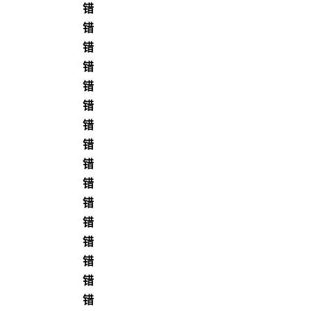
错
错
错
错
错
错
错
错
错
错
错
错
错
错
错
错